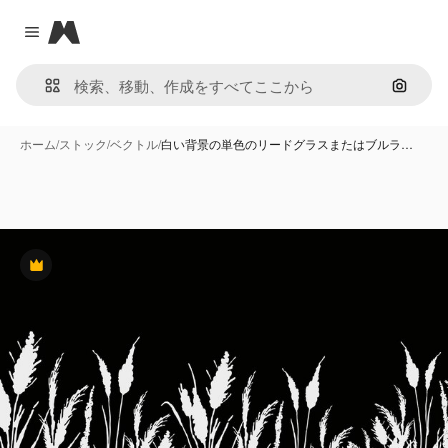
Magnific
Close menu
画像で
ホーム
/
ストック
/
ベクトル
/
白い背景の単色のリードグラスまたはブルラ…
Premium