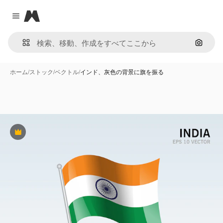
Magnific
Close menu
画像で
ホーム
/
ストック
/
ベクトル
/
インド、灰色の背景に旗を振る
Premium