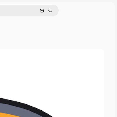
画像で検索
検索