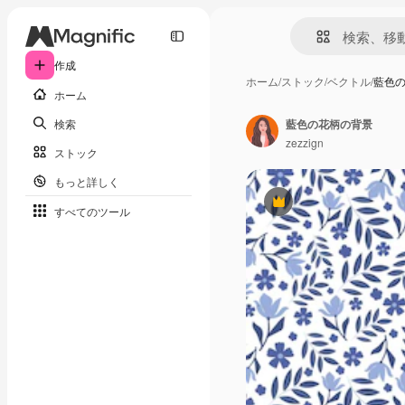
作成
ホーム
/
ストック
/
ベクトル
/
藍色
ホーム
検索
藍色の花柄の背景
zezzign
ストック
もっと詳しく
Premium
すべてのツール