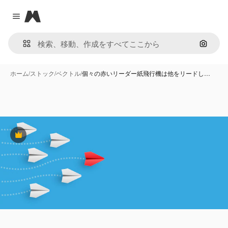
Magnific
Close menu
画像で
ホーム
/
ストック
/
ベクトル
/
個々の赤いリーダー紙飛行機は他をリードし…
Premium