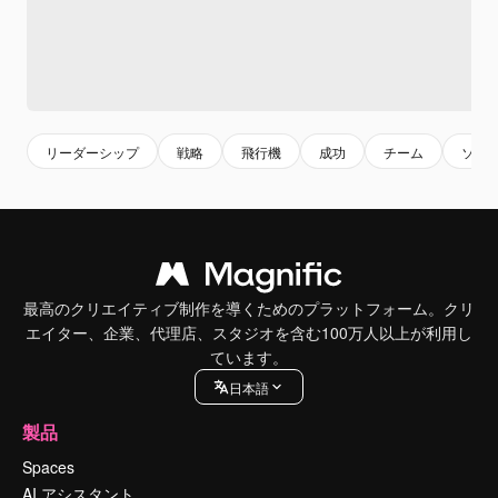
リーダーシップ
戦略
飛行機
成功
チーム
ソリ
最高のクリエイティブ制作を導くためのプラットフォーム。クリ
エイター、企業、代理店、スタジオを含む100万人以上が利用し
ています。
日本語
製品
Spaces
AI アシスタント