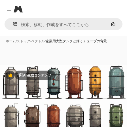
Magnific
Close menu
画像で
ホーム
/
ストック
/
ベクトル
/
産業用大型タンクと輝くチューブの背景
AI 生成コンテンツ
Premium