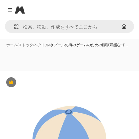
Magnific
Close menu
画像で
ホーム
/
ストック
/
ベクトル
/
水プールの海のゲームのための膨脹可能なゴ…
Premium