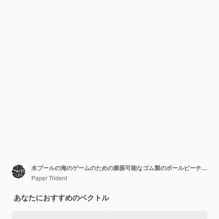
水プールの海のゲームのための膨脹可能なゴム製のボールビーチおもちゃの縞模様の弾むビーチボール楽しい遊びのための白い背景で隔離の色付きのフラットベクトルイラスト
Paper Trident
あなたにおすすめのベクトル