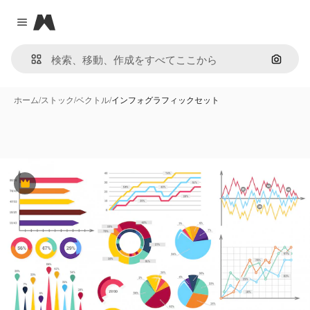
Magnific
Close menu
画像で
ホーム
/
ストック
/
ベクトル
/
インフォグラフィックセット
Premium