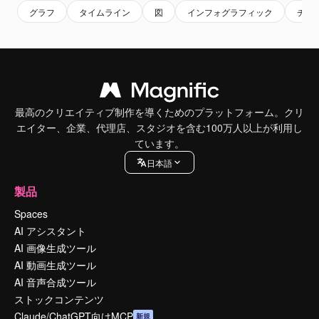
グラフ
タイムライン
図
インフォグラフィック
チャ
最高のクリエイティブ制作を導くためのプラットフォーム。クリ
エイター、企業、代理店、スタジオを含む100万人以上が利用し
ています。
日本語
製品
Spaces
AI アシスタント
AI 画像生成ツール
AI 動画生成ツール
AI 音声合成ツール
ストックコンテンツ
Claude/ChatGPT向けMCP
新規