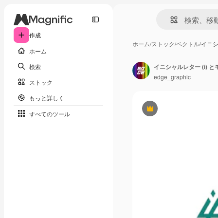
作成
ホーム
/
ストック
/
ベクトル
/
イニシ
ホーム
検索
イニシャルレター (i) と
edge_graphic
ストック
もっと詳しく
Premium
すべてのツール