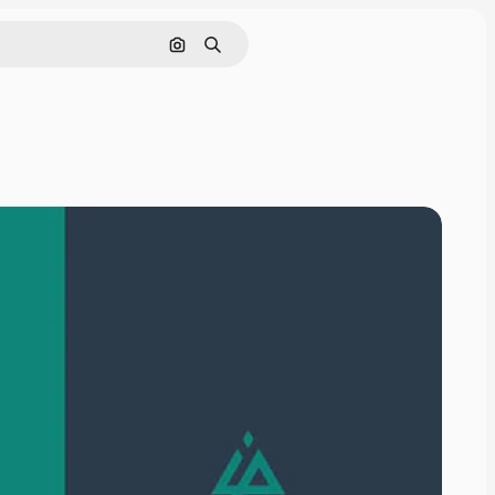
画像で検索
検索