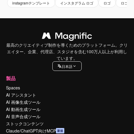
instagramテンプレート
インスタグラム ロゴ
ロゴ
ロゴマ
最高のクリエイティブ制作を導くためのプラットフォーム。クリ
エイター、企業、代理店、スタジオを含む100万人以上が利用し
ています。
日本語
製品
Spaces
AI アシスタント
AI 画像生成ツール
AI 動画生成ツール
AI 音声合成ツール
ストックコンテンツ
Claude/ChatGPT向けMCP
新規