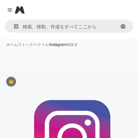
Magnific
Close menu
画像で
ホーム
/
ストック
/
ベクトル
/
Instagramのロゴ
Premium