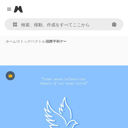
Magnific
Close menu
画像で
ホーム
/
ストック
/
ベクトル
/
国際平和デー
Premium