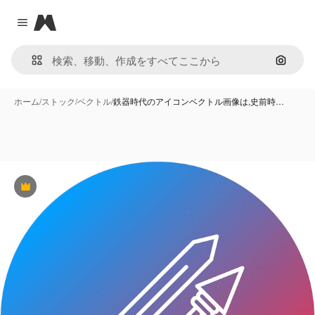
Magnific
Close menu
画像で
ホーム
/
ストック
/
ベクトル
/
鉄器時代のアイコンベクトル画像は,史前時…
Premium