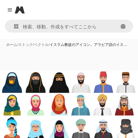
Magnific
Close menu
画像で
ホーム
/
ストック
/
ベクトル
/
イスラム教徒のアイコン。アラビア語のイス…
Premium