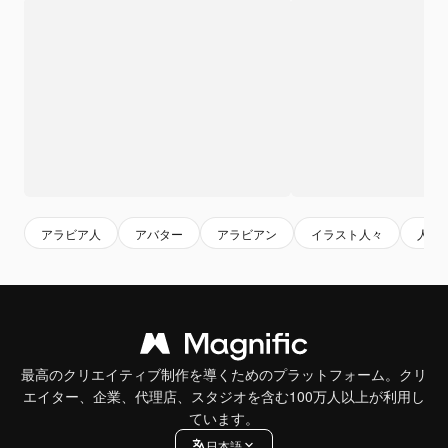
アラビア人
アバター
アラビアン
イラスト人々
人物
最高のクリエイティブ制作を導くためのプラットフォーム。クリ
エイター、企業、代理店、スタジオを含む100万人以上が利用し
ています。
日本語