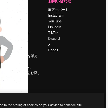
運営
お問い合わせ
料金
顧客サポート
会社概要
Instagram
Reviews
YouTube
採用情報
LinkedIn
検索トレンド
TikTok
ブログ
Discord
イベント
X
Slidesgo
Reddit
コンテンツを販売
する
プレスルーム
magnific.aiをお探し
ですか？
ee to the storing of cookies on your device to enhance site