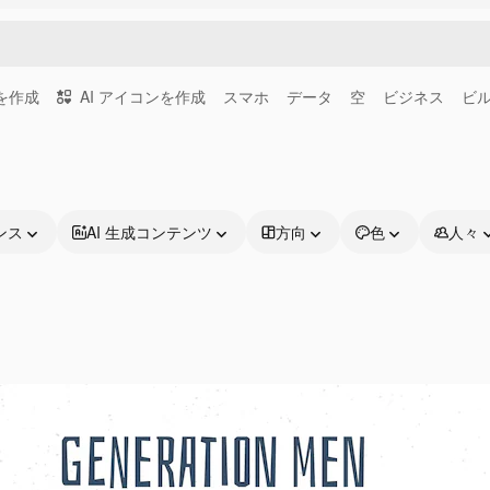
画を作成
AI アイコンを作成
スマホ
データ
空
ビジネス
ビ
ンス
AI 生成コンテンツ
方向
色
人々