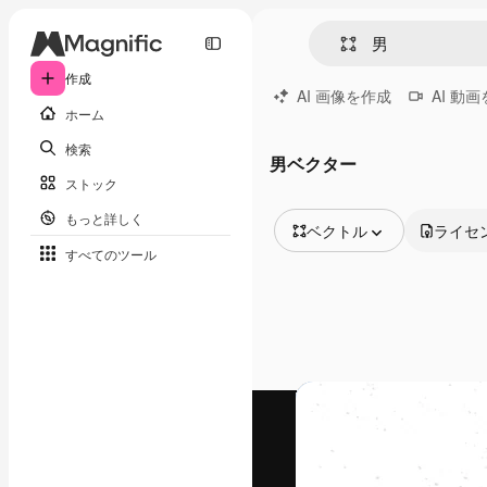
作成
AI 画像を作成
AI 動
ホーム
検索
男ベクター
ストック
もっと詳しく
ベクトル
ライセ
すべてのツール
全ての画像
ベクトル
イラスト
写真
PSD
テンプレート
モックアップ
動画
映像素材
モーショングラフィックス
動画テンプレート
アイコン
3D モデル