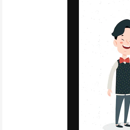
フォント
最高のクリエイ
ットフォーム。
店、スタジオを
います。
日本語
Copyright © 2010-