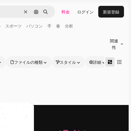
料金
ログイン
新規登録
消去
画像で検索
検索
ル
スポーツ
パソコン
手
春
分析
関連
性
ファイルの種類
スタイル
詳細