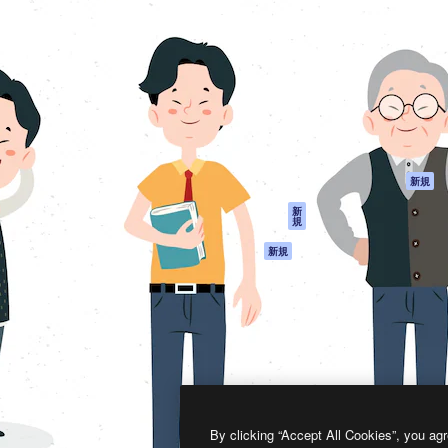
製品
はじめに
ティブ制作を導くためのプラ
Spaces
Academy
クリエイター、企業、代理
AI アシスタント
ドキュメント
含む100万人以上が利用して
AI 画像生成ツール
サポート
AI 動画生成ツール
利用規約
AI 音声合成ツール
プライバシーポリ
シー
ストックコンテン
ツ
オリジナル
新規
Claude/ChatGPT
クッキーポリシー
新
規
向けMCP
トラストセンター
エージェント
アフィリエイト
新規
API
法人向け
モバイルアプリ
すべてのMagnificツ
ール
2026
Freepik Company S.L.U.
無断複写・転載を禁じます
.
By clicking “Accept All Cookies”, you agr