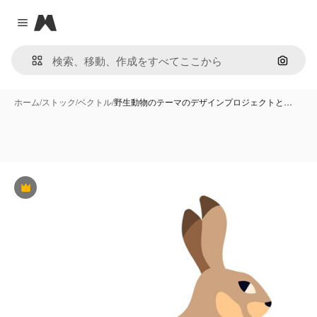
Magnific
Close menu
画像で
ホーム
/
ストック
/
ベクトル
/
野生動物のテーマのデザインプロジェクトと…
Premium