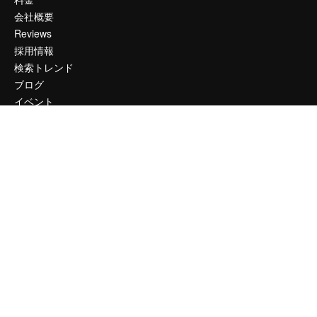
会社概要
Reviews
採用情報
検索トレンド
ブログ
イベント
Slidesgo
コンテンツを販売する
プレスルーム
magnific.aiをお探しですか？
お問い合わせ
顧客サポート
Instagram
YouTube
LinkedIn
TikTok
Discord