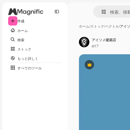
作成
ホーム
/
ストック
/
ベクトル
/
アイ
ホーム
検索
アイソメ建築店
al17
ストック
もっと詳しく
Premium
すべてのツール