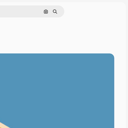
画像で検索
検索