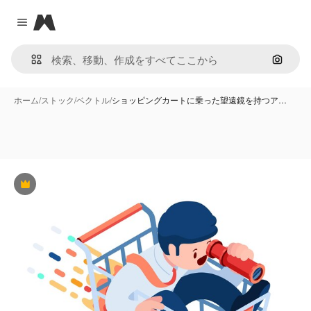
Magnific
Close menu
画像で
ホーム
/
ストック
/
ベクトル
/
ショッピングカートに乗った望遠鏡を持つア…
Premium