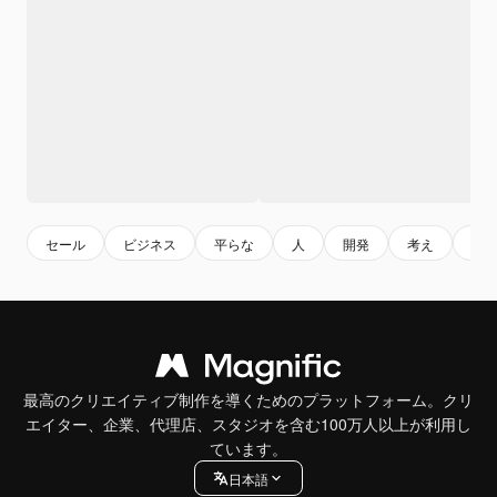
セール
ビジネス
平らな
人
開発
考え
イ
最高のクリエイティブ制作を導くためのプラットフォーム。クリ
エイター、企業、代理店、スタジオを含む100万人以上が利用し
ています。
日本語