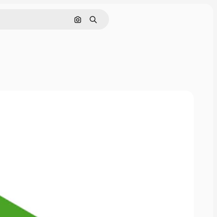
画像で検索
検索