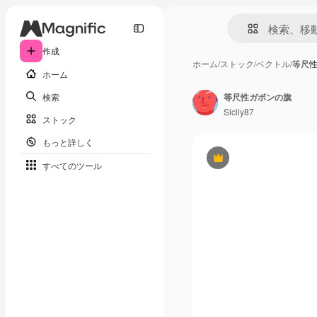
作成
ホーム
/
ストック
/
ベクトル
/
等尺
ホーム
検索
等尺性ガボンの旗
Sicily87
ストック
もっと詳しく
Premium
すべてのツール