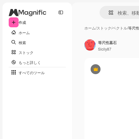
作成
ホーム
/
ストック
/
ベクトル
/
等尺
ホーム
検索
等尺性墓石
Sicily87
ストック
もっと詳しく
Premium
すべてのツール