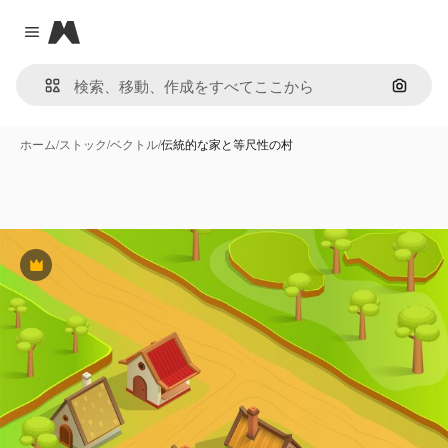
Magnific
Close menu
画像で
ホーム
/
ストック
/
ベクトル
/
伝統的な家と等尺性の村
Premium