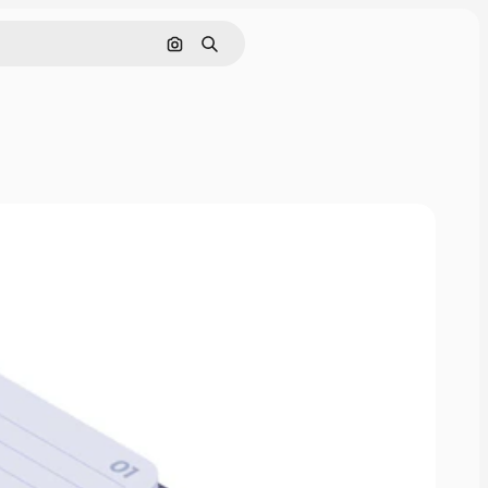
画像で検索
検索