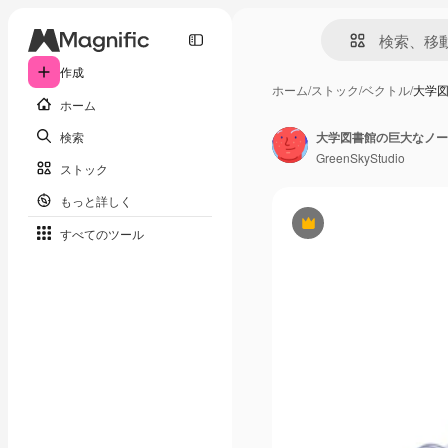
作成
ホーム
/
ストック
/
ベクトル
/
大学
ホーム
検索
GreenSkyStudio
ストック
もっと詳しく
Premium
すべてのツール