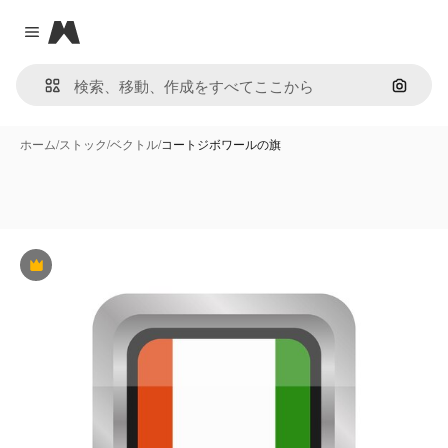
Magnific
Close menu
画像で
ホーム
/
ストック
/
ベクトル
/
コートジボワールの旗
Premium