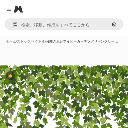
Magnific
Close menu
画像で
ホーム
/
ストック
/
ベクトル
/
分離されたアイビーカーテングリーンクリー…
Premium