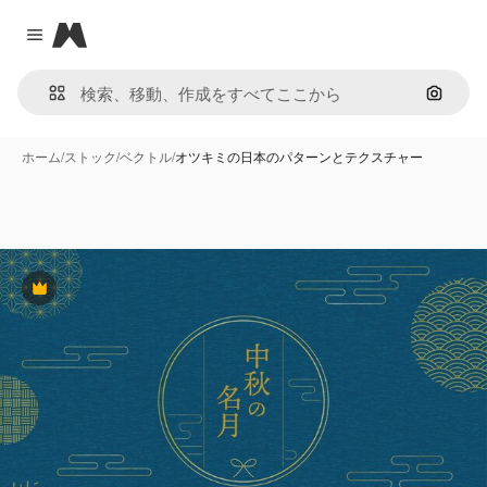
Magnific
Close menu
画像で
ホーム
/
ストック
/
ベクトル
/
オツキミの日本のパターンとテクスチャー
Premium