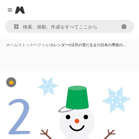
Magnific
Close menu
画像で
ホーム
/
ストック
/
ベクトル
/
カレンダーの2月の雪だるまの日本の季節の…
Premium