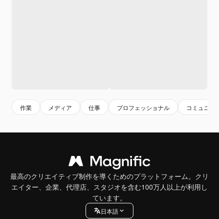
作業
メディア
仕事
プロフェッショナル
コミュニケ
最高のクリエイティブ制作を導くためのプラットフォーム。クリ
エイター、企業、代理店、スタジオを含む100万人以上が利用し
ています。
日本語