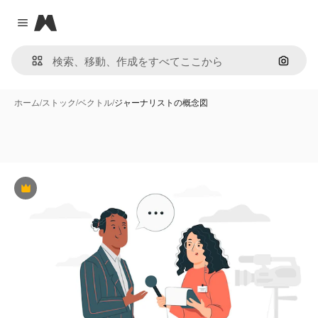
Magnific
Close menu
画像で
ホーム
/
ストック
/
ベクトル
/
ジャーナリストの概念図
Premium