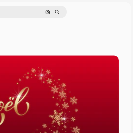
画像で検索
検索