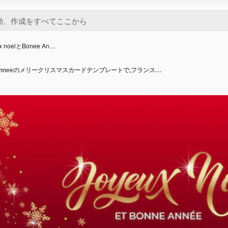
x noelとBonee An…
Joyeux noelとBonee Anneeのメリークリスマスカードテンプレートで,フランス語で挨 ⁇ ,手描きの文字,メリークリスマスカードデザインのタイプグラフィックテキストのプレミアムベクトルイラスト