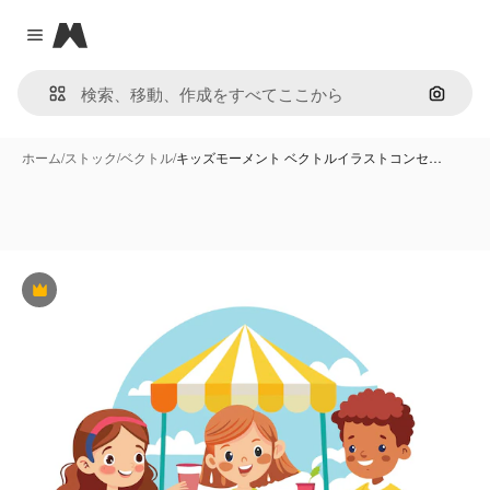
Magnific
Close menu
画像で
ホーム
/
ストック
/
ベクトル
/
キッズモーメント ベクトルイラストコンセ…
Premium