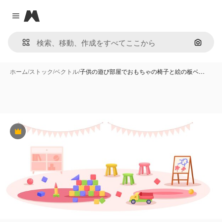
Magnific
Close menu
画像で
ホーム
/
ストック
/
ベクトル
/
子供の遊び部屋でおもちゃの椅子と絵の板ベ…
Premium