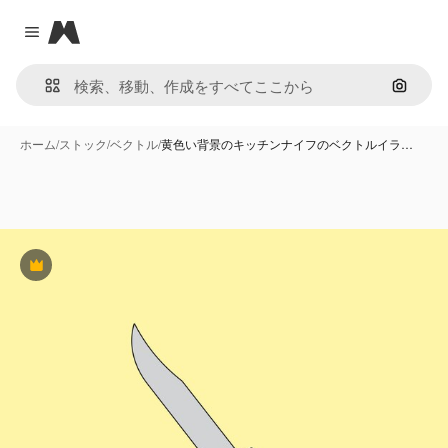
Magnific
Close menu
画像で
ホーム
/
ストック
/
ベクトル
/
黄色い背景のキッチンナイフのベクトルイラ…
Premium