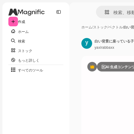
作成
ホーム
/
ストック
/
ベクトル
/
白い
ホーム
検索
白い背景に座っている子
yaxirabbaxx
ストック
もっと詳しく
AI 生成コンテン
Premium
すべてのツール