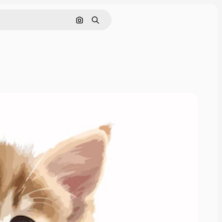
画像で検索
検索