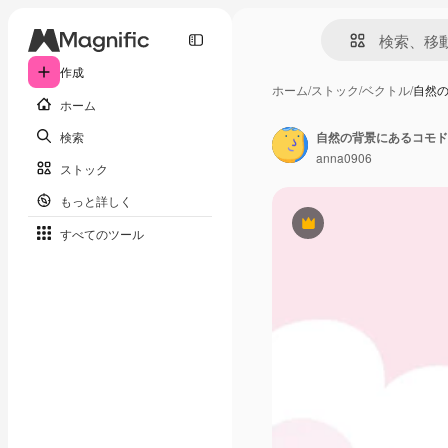
作成
ホーム
/
ストック
/
ベクトル
/
自然
ホーム
検索
自然の背景にあるコモド
anna0906
ストック
もっと詳しく
Premium
すべてのツール