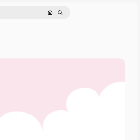
画像で検索
検索