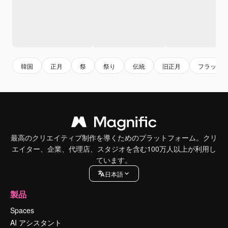
韓国
正月
祭
祭り
伝統
旧正月
フラット
最高のクリエイティブ制作を導くためのプラットフォーム。クリ
エイター、企業、代理店、スタジオを含む100万人以上が利用し
ています。
日本語
製品
Spaces
AI アシスタント