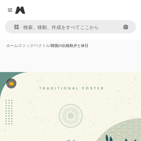
Magnific
Close menu
画像で
ホーム
/
ストック
/
ベクトル
/
韓国の伝統秋夕と休日
Premium