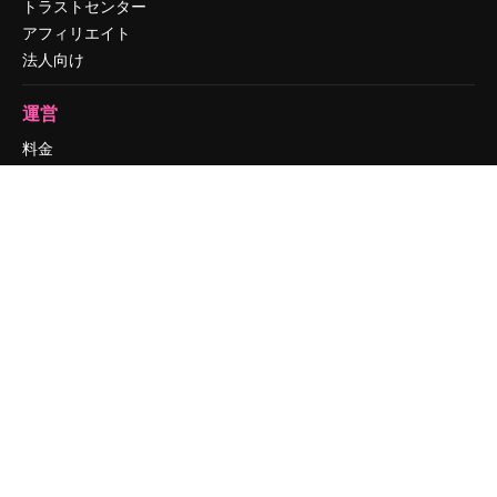
トラストセンター
アフィリエイト
法人向け
運営
料金
会社概要
Reviews
採用情報
検索トレンド
ブログ
イベント
Slidesgo
コンテンツを販売する
プレスルーム
magnific.aiをお探しですか？
お問い合わせ