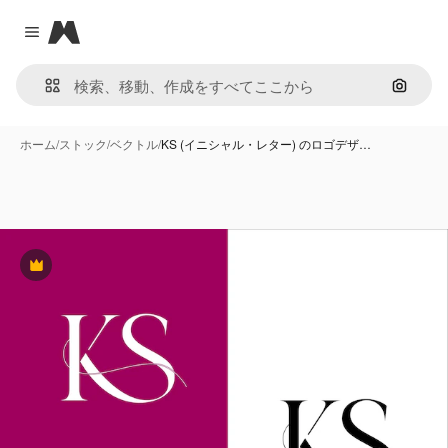
Magnific
Close menu
画像で
ホーム
/
ストック
/
ベクトル
/
KS (イニシャル・レター) のロゴデザ…
Premium