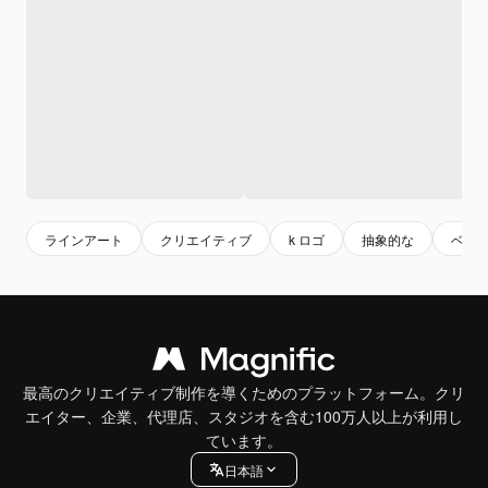
ラインアート
クリエイティブ
k ロゴ
抽象的な
ベク
最高のクリエイティブ制作を導くためのプラットフォーム。クリ
エイター、企業、代理店、スタジオを含む100万人以上が利用し
ています。
日本語