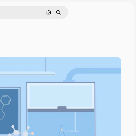
画像で検索
検索