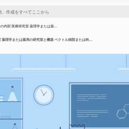
の内部 医療研究室 薬理学または薬…
研究室の内部 医療研究室 薬理学または薬局の研究室と機器 ベクトル病院または科学大学の室内イラスト