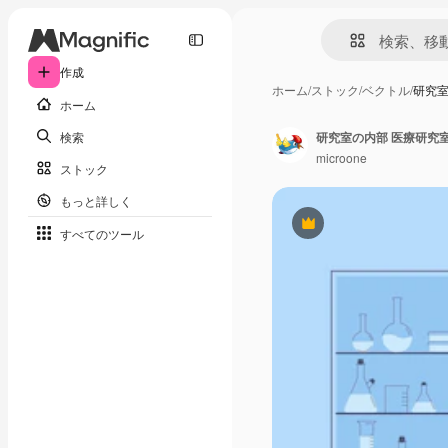
作成
ホーム
/
ストック
/
ベクトル
/
研究室
ホーム
検索
microone
ストック
もっと詳しく
Premium
すべてのツール