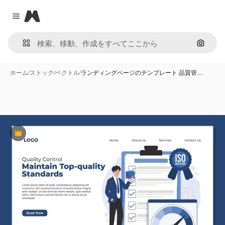
Magnific
Close menu
画像で
ホーム
/
ストック
/
ベクトル
/
ランディングページのテンプレート 品質管…
Premium