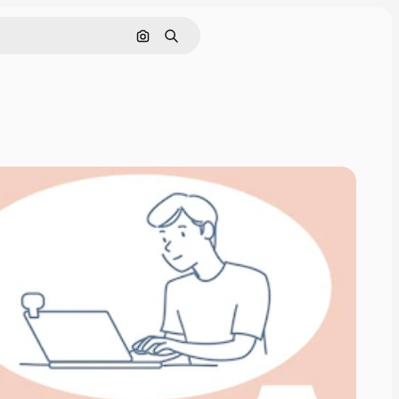
画像で検索
検索