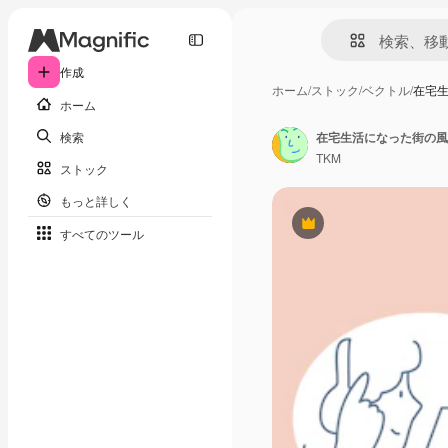
作成
ホーム
/
ストック
/
ベクトル
/
在宅
ホーム
検索
在宅生活になった街の風
TKM
ストック
もっと詳しく
Premium
すべてのツール