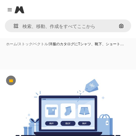
Magnific
Close menu
画像で
ホーム
/
ストック
/
ベクトル
/
洋服のカタログにTシャツ、靴下、ショート…
Premium