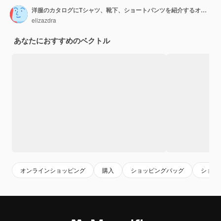
洋服のカタログにTシャツ、靴下、ショートパンツを紹介するオンラインショップのあるノートパソコン。青い
elizazdra
あなたにおすすめのベクトル
オンラインショッピング
購入
ショッピングバッグ
ショッ