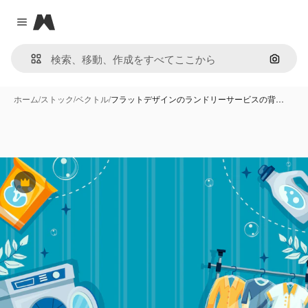
Magnific
Close menu
画像で
ホーム
/
ストック
/
ベクトル
/
フラットデザインのランドリーサービスの背…
Premium