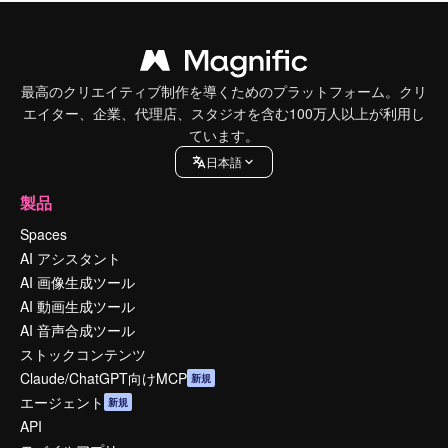
最高のクリエイティブ制作を導くためのプラットフォーム。クリ
エイター、企業、代理店、スタジオを含む100万人以上が利用し
ています。
日本語
製品
Spaces
AI アシスタント
AI 画像生成ツール
AI 動画生成ツール
AI 音声合成ツール
ストックコンテンツ
Claude/ChatGPT向けMCP
新規
エージェント
新規
API