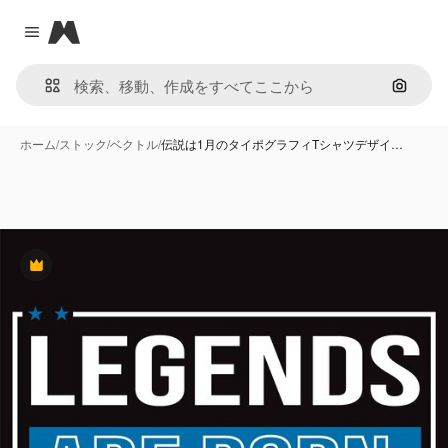
Magnific
Close menu
画像で
ホーム
/
ストック
/
ベクトル
/
伝説は1月のタイポグラフィTシャツデザイ…
Premium