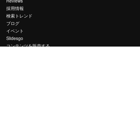
Reviews
採用情報
検索トレンド
ブログ
イベント
Slidesgo
コンテンツを販売する
プレスルーム
magnific.aiをお探しですか？
お問い合わせ
顧客サポート
Instagram
YouTube
LinkedIn
TikTok
Discord
X
Reddit