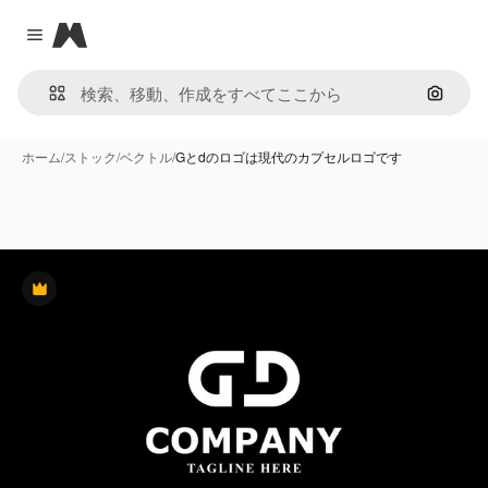
Magnific
Close menu
画像で
ホーム
/
ストック
/
ベクトル
/
Gとdのロゴは現代のカプセルロゴです
Premium