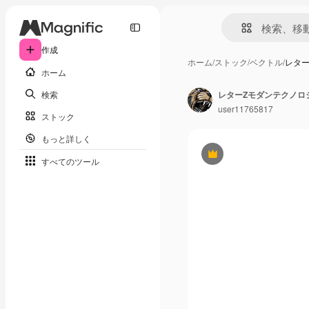
作成
ホーム
/
ストック
/
ベクトル
/
レタ
ホーム
検索
レターZモダンテクノロ
user11765817
ストック
もっと詳しく
Premium
すべてのツール