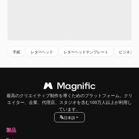
手紙
レターヘッド
レターヘッドテンプレート
ビジネスレ
最高のクリエイティブ制作を導くためのプラットフォーム。クリ
エイター、企業、代理店、スタジオを含む100万人以上が利用し
ています。
日本語
製品