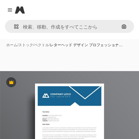
Magnific
Close menu
画像で
ホーム
/
ストック
/
ベクトル
/
レターヘッド デザイン プロフェッショナ…
Premium