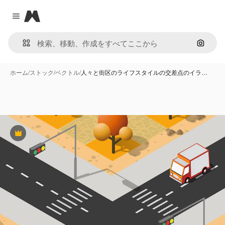
Magnific
Close menu
画像で
ホーム
/
ストック
/
ベクトル
/
人々と街区のライフスタイルの交差点のイラ…
Premium