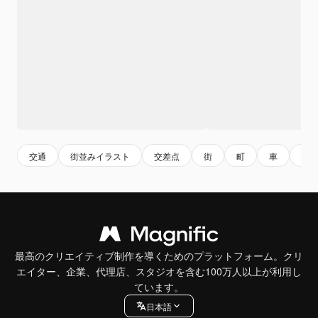
交通
街並みイラスト
交差点
街
町
車
通
最高のクリエイティブ制作を導くためのプラットフォーム。クリ
エイター、企業、代理店、スタジオを含む100万人以上が利用し
ています。
日本語