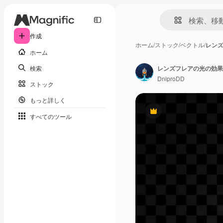
作成
ホーム
/
ストック
/
ベクトル
/
レン
ホーム
検索
DniproDD
ストック
もっと詳しく
Premium
すべてのツール