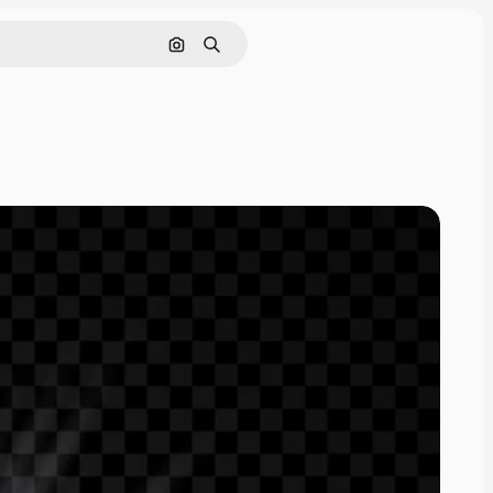
画像で検索
検索