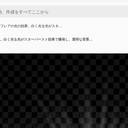
ズフレアの光の効果。白く光る光がスタ…
レンズフレアの光の効果。白く光る光がスターバースト効果で爆発し、透明な背景に輝きを放ちます。ベクトルイラスト