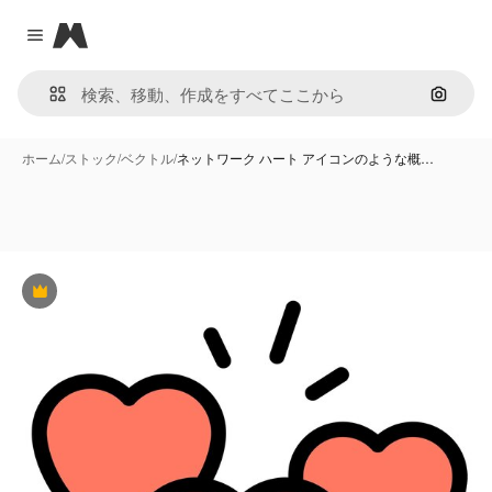
Magnific
Close menu
画像で
ホーム
/
ストック
/
ベクトル
/
ネットワーク ハート アイコンのような概…
Premium