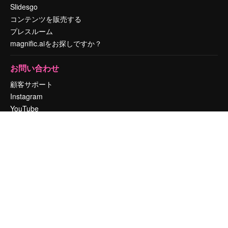
Slidesgo
コンテンツを販売する
プレスルーム
magnific.aiをお探しですか？
お問い合わせ
顧客サポート
Instagram
YouTube
LinkedIn
TikTok
Discord
X
Reddit
Copyright © 2010-
2026
Freepik Company S.L.U.
無断複写・転載を禁じま
す
.