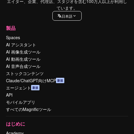
エイター、企業、代理店、スタジオを含む100万人以上が利用し
ています。
日本語
製品
Spaces
AI アシスタント
AI 画像生成ツール
AI 動画生成ツール
AI 音声合成ツール
ストックコンテンツ
Claude/ChatGPT向けMCP
新規
エージェント
新規
API
モバイルアプリ
すべてのMagnificツール
はじめに
Academy