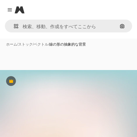
Magnific
Close menu
画像で
ホーム
/
ストック
/
ベクトル
/
線の形の抽象的な背景
Premium