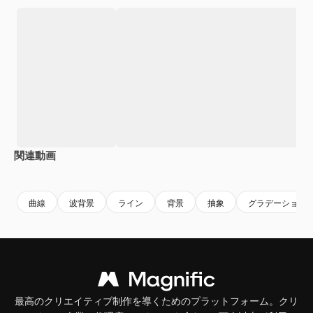
関連動画
Premium
Premium
Premium
Premium
曲線
波背景
ライン
背景
抽象
グラデーション
最高のクリエイティブ制作を導くためのプラットフォーム。クリ