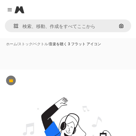
Magnific
Close menu
画像で
ホーム
/
ストック
/
ベクトル
/
音楽を聴く 3 フラット アイコン
Premium