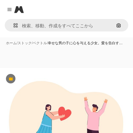
Magnific
Close menu
画像で
ホーム
/
ストック
/
ベクトル
/
幸せな男の子に心を与える少女。愛を告白す…
Premium