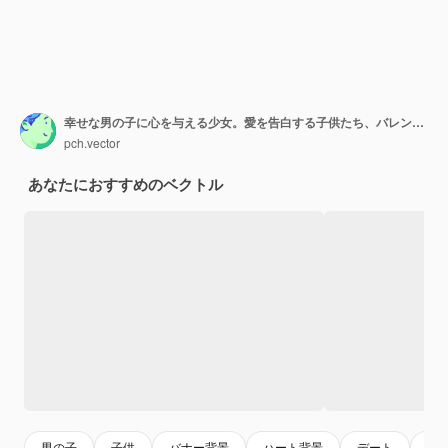
幸せな男の子に心を与える少女。愛を告白する子供たち、バレンタインデーフラットベクトルイラスト。初恋や気持ち、バナーの子供の頃のコンセプト、ウェブサイトのデザインやランディングウェブページ
pch.vector
あなたにおすすめのベクトル
男の子
子供
バナー背景
ハート背景
デート
ハ