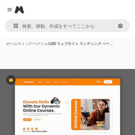
Magnific
Close menu
画像で
ホーム
/
ストック
/
ベクトル
/
LMS ウェブサイト ランディング ペー…
Premium